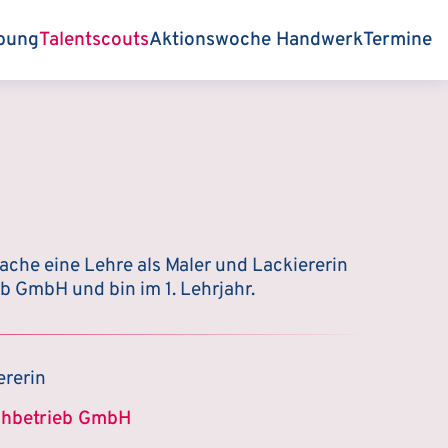
bung
Talentscouts
Aktionswoche Handwerk
Termine
mache eine Lehre als Maler und Lackiererin
b GmbH und bin im 1. Lehrjahr.
ererin
chbetrieb GmbH