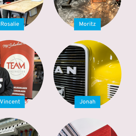
Rosalie
Moritz
Vincent
Jonah