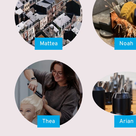
Mattea
Noah
Thea
Arian