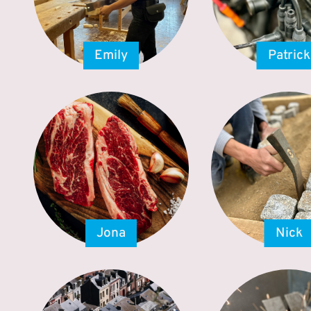
Emily
Patrick
Jona
Nick